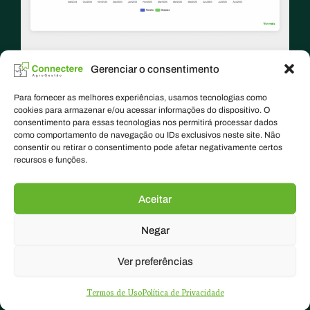
Gerenciar o consentimento
Orçado x realizado
Para fornecer as melhores experiências, usamos tecnologias como
Possibilidade de monitorar o orçado x realizado de forma
cookies para armazenar e/ou acessar informações do dispositivo. O
mensal, acumulada, por conta e por centro de resultado,
além
consentimento para essas tecnologias nos permitirá processar dados
de visualizar o orçamento e o realizado mês a mês, de
como comportamento de navegação ou IDs exclusivos neste site. Não
forma consolidada para toda a fazenda.
consentir ou retirar o consentimento pode afetar negativamente certos
recursos e funções.
Aceitar
Negar
Ver preferências
Termos de Uso
Política de Privacidade