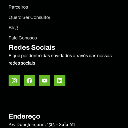
Parceiros
Quero Ser Consultor
Blog
Fale Conosco
Redes Sociais
Fique por dentro das novidades através das nossas
redes sociais
I
F
Y
L
n
a
o
i
s
c
u
n
t
e
t
k
a
b
u
e
g
o
b
d
r
o
e
i
Endereço
a
k
n
m
Av. Dom Joaquim, 1515 – Sala 611